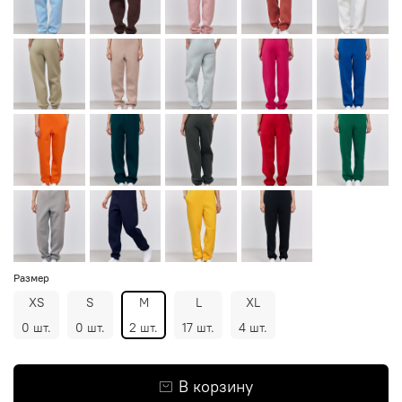
Размер
XS
S
M
L
XL
0 шт.
0 шт.
2 шт.
17 шт.
4 шт.
В корзину