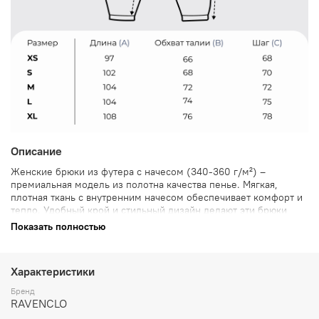
Описание
Женские брюки из футера с начесом (340-360 г/м²) –
премиальная модель из полотна качества пенье. Мягкая,
плотная ткань с внутренним начесом обеспечивает комфорт и
тепло. Удобный крой и стильный дизайн делают эти брюки
идеальными для повседневной носки. Отличный выбор для
Показать полностью
тех, кто ценит комфорт и долговечность.
Характеристики
Бренд
RAVENCLO