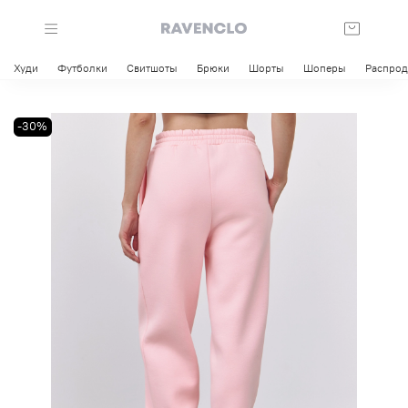
Худи
Футболки
Свитшоты
Брюки
Шорты
Шоперы
Распро
-30%