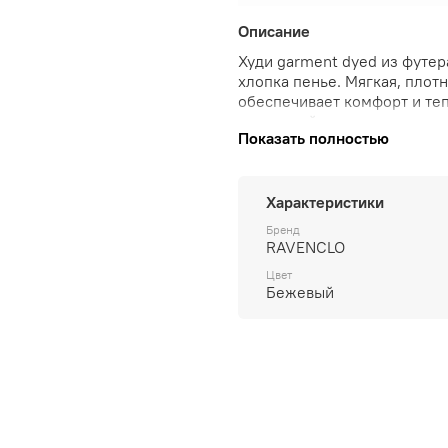
Описание
Худи garment dyed из футер
хлопка пенье. Мягкая, плотн
обеспечивает комфорт и теп
идеальной для повседневной
Показать полностью
долговечность.
Характеристики
Бренд
RAVENCLO
Цвет
Бежевый