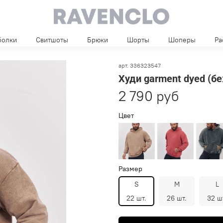
болки
Свитшоты
Брюки
Шорты
Шоперы
Ра
арт.
336323547
Худи garment dyed (б
2 790 руб
Цвет
Размер
S
M
L
22 шт.
26 шт.
32 ш