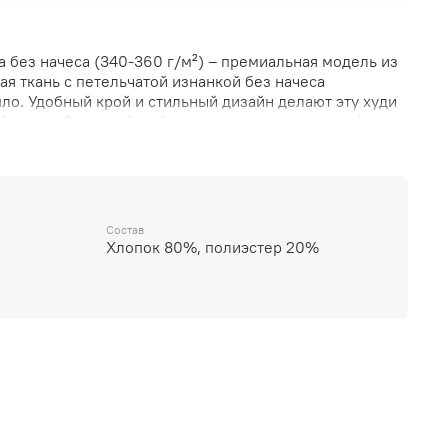
а без начеса (340-360 г/м²) – премиальная модель из
ая ткань с петельчатой изнанкой без начеса
ло. Удобный крой и стильный дизайн делают эту худи
 носки. Отличный выбор для тех, кто ценит комфорт и
Состав
Хлопок 80%, полиэстер 20%