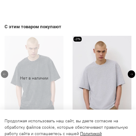
С этим товаром покупают
-21%
Нет в наличии
Продолжая использовать наш сайт, вы даете согласие на
Футболка garment dyed
Футболка плотная (серый
обработку файлов cookie, которые обеспечивают правильную
(черный)
меланж)
работу сайта и соглашаетесь с нашей
Политикой
1 390 руб
750 руб