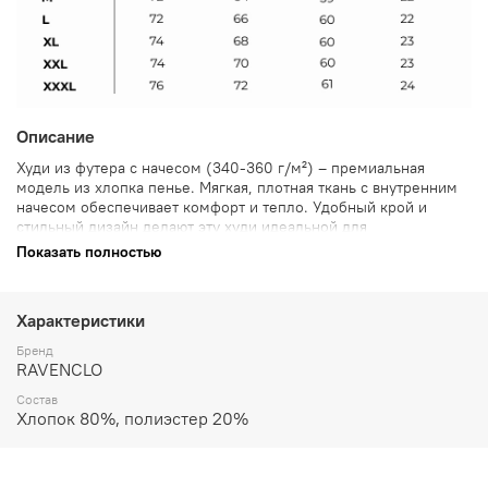
Описание
Худи из футера с начесом (340-360 г/м²) – премиальная
модель из хлопка пенье. Мягкая, плотная ткань с внутренним
начесом обеспечивает комфорт и тепло. Удобный крой и
стильный дизайн делают эту худи идеальной для
повседневной носки. Отличный выбор для тех, кто ценит
Показать полностью
комфорт и долговечность.
Характеристики
Бренд
RAVENCLO
Состав
Хлопок 80%, полиэстер 20%