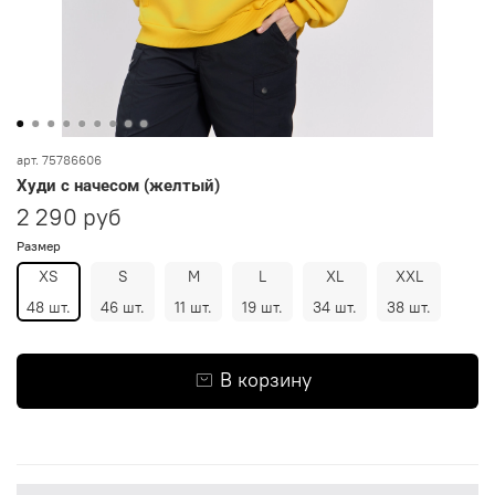
арт.
75786606
Худи с начесом (желтый)
2 290 руб
Размер
XS
S
M
L
XL
XXL
48 шт.
46 шт.
11 шт.
19 шт.
34 шт.
38 шт.
В корзину